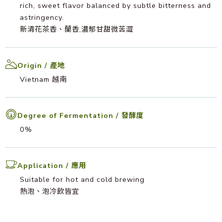
rich, sweet flavor balanced by subtle bitterness and
astringency.
新清花茶香、蘭香,濃郁甘甜微苦澀
Origin / 產地
Vietnam 越南
Degree of Fermentation / 發酵度
0%
Application / 應用
Suitable for hot and cold brewing
熱泡、泡冷飲皆宜