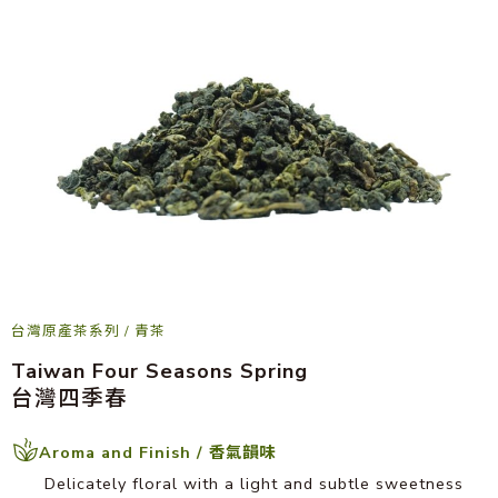
台灣原產茶系列
/
青茶
Taiwan Four Seasons Spring
台灣四季春
Aroma and Finish / 香氣韻味
Delicately floral with a light and subtle sweetness